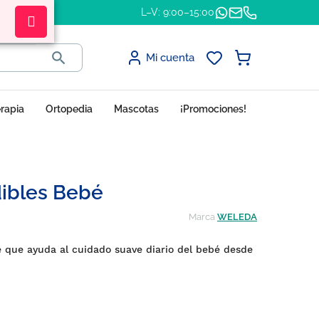
L–V: 9:00–15:00

Mi cuenta
erapia
Ortopedia
Mascotas
¡Promociones!
ibles Bebé
Marca
WELEDA
e que ayuda al cuidado suave diario del bebé desde