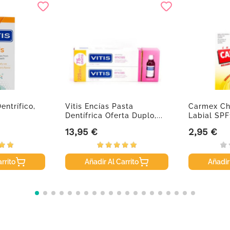
entrífico,
Vitis Encías Pasta
Carmex Ch
Dentífrica Oferta Duplo,...
Labial SPF
13,95 €
2,95 €
Precio
Precio
rrito
Añadir Al Carrito
Añadir