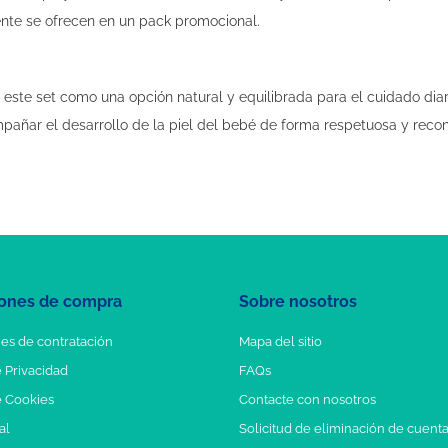
nte se ofrecen en un pack promocional.
este set como una opción natural y equilibrada para el cuidado dia
pañar el desarrollo de la piel del bebé de forma respetuosa y recon
ones de compra
Sobre nosotros
es de contratación
Mapa del sitio
e Privacidad
FAQs
e Cookies
Contacte con nosotros
al
Solicitud de eliminación de cuent