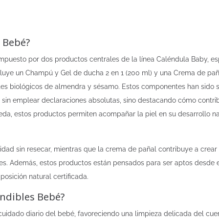
 Bebé?
mpuesto por dos productos centrales de la línea Caléndula Baby, 
Incluye un Champú y Gel de ducha 2 en 1 (200 ml) y una Crema de pañ
eites biológicos de almendra y sésamo. Estos componentes han sido 
bé, sin emplear declaraciones absolutas, sino destacando cómo contr
eda, estos productos permiten acompañar la piel en su desarrollo na
idad sin resecar, mientras que la crema de pañal contribuye a crear
les. Además, estos productos están pensados para ser aptos desde el
sición natural certificada.
indibles Bebé?
cuidado diario del bebé, favoreciendo una limpieza delicada del cu