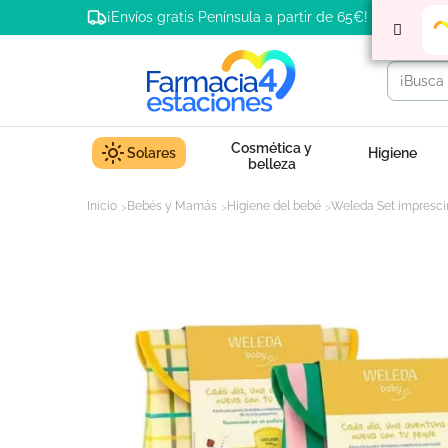
¡Envíos gratis Península a partir de 65€!
Cosmética y
Solares
Higiene
belleza
Inicio
Bebés y Mamás
Higiene del bebé
Weleda Set impresci