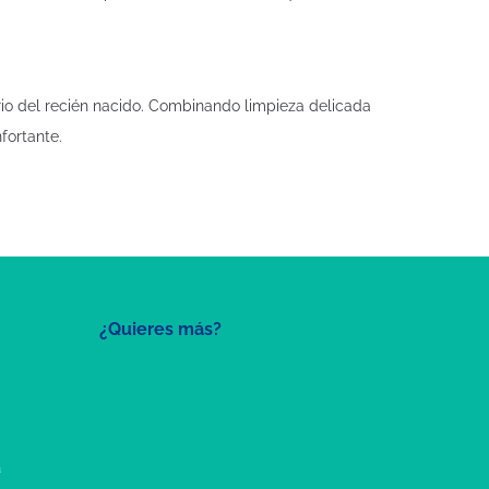
rio del recién nacido. Combinando limpieza delicada
fortante.
¿Quieres más?
a