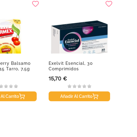
erry Balsamo
Exelvit Esencial, 30
Sebam
15 Tarro, 7,5g
Comprimidos
Corpor
15,70 €
11,50
Precio
Precio
 Al Carrito
Añadir Al Carrito
A