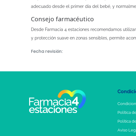
adecuado desde el primer día del bebé, y normalme
Consejo farmacéutico
Desde Farmacia 4 estaciones recomendamos utilizar 
y protección suave en zonas sensibles, permite acom
Fecha revisión:
Condici
Condicion
Política d
Política d
Aviso Leg