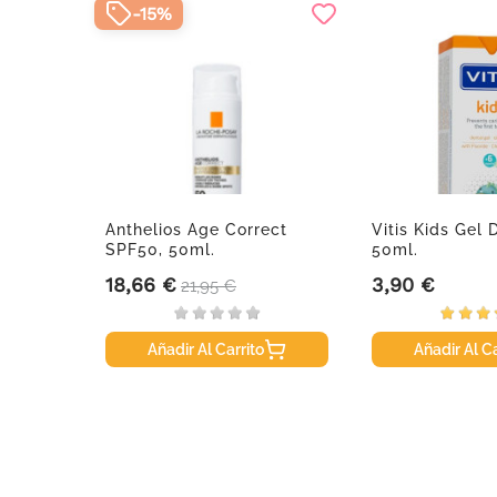
-15%
omplex
Anthelios Age Correct
Vitis Kids Gel D
.
SPF50, 50ml.
50ml.
18,66 €
3,90 €
Precio
Precio base
Precio
21,95 €
Añadir Al Carrito
Añadir Al Ca