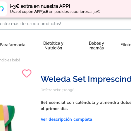
Regístrate
y obtén
puntos
por tus compras
¡-3€ extra en nuestra APP!
Usa el cupón
APP34E
en pedidos superiores a 50€
Dietética y
Bebés y
Parafarmacia
Fitot
Nutrición
mamás
ndibles bebé
Weleda Set Imprescind
Referencia:
410098
Set esencial con caléndula y almendra dulc
el primer día.
Ver descripción completa