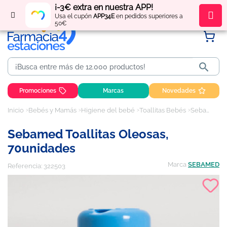
¡-3€ extra en nuestra APP!
Regístrate
y obtén
puntos
por tus compras
Usa el cupón
APP34E
en pedidos superiores a
50€

Promociones
Marcas
Novedades
Inicio
Bebés y Mamás
Higiene del bebé
Toallitas Bebés
Sebamed Toallitas oleosas, 70unidades
Sebamed Toallitas Oleosas,
70unidades
Marca
SEBAMED
Referencia:
322503