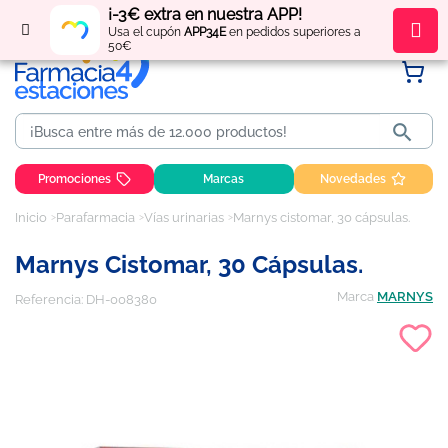
¡-3€ extra en nuestra APP!
Regístrate
y obtén
puntos
por tus compras
Usa el cupón
APP34E
en pedidos superiores a
50€

Promociones
Marcas
Novedades
Inicio
Parafarmacia
Vías urinarias
Marnys cistomar, 30 cápsulas.
Marnys Cistomar, 30 Cápsulas.
Marca
MARNYS
Referencia:
DH-008380