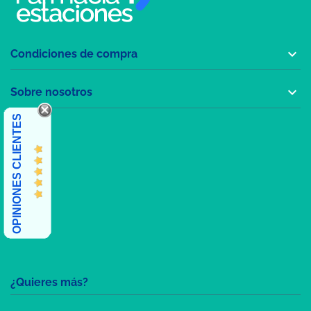

Condiciones de compra

Sobre nosotros
OPINIONES CLIENTES
¿Quieres más?