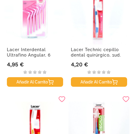
Lacer Interdental
Lacer Technic cepillo
Ultrafino Angular, 6
dental quirúrgico, 1ud.
unidades
4,95 €
4,20 €
Precio
Precio
Añadir Al Carrito
Añadir Al Carrito