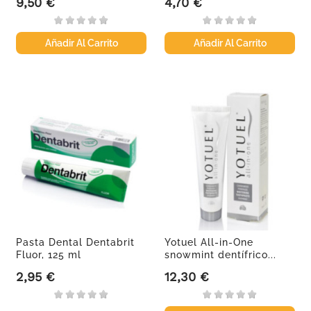
9,50 €
4,70 €
Precio
Precio
Añadir Al Carrito
Añadir Al Carrito
Pasta Dental Dentabrit
Yotuel All-in-One
Fluor, 125 ml
snowmint dentífrico...
2,95 €
12,30 €
Precio
Precio