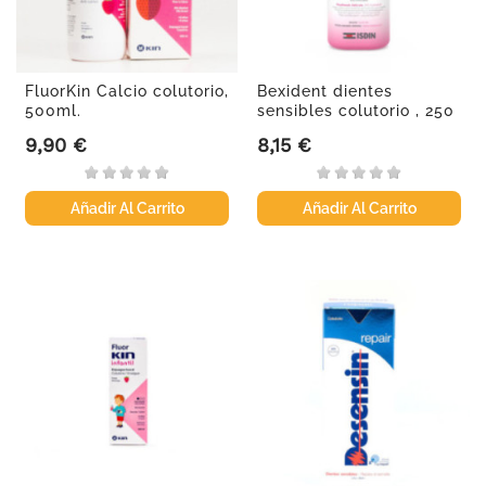
FluorKin Calcio colutorio,
Bexident dientes
500ml.
sensibles colutorio , 250
ml
9,90 €
8,15 €
Precio
Precio
Añadir Al Carrito
Añadir Al Carrito