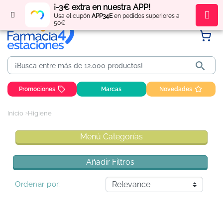
¡-3€ extra en nuestra APP!
Regístrate
y obtén
puntos
por tus compras
Usa el cupón
APP34E
en pedidos superiores a
50€

Promociones
Marcas
Novedades
Inicio
Higiene
Menú Categorías
Añadir Filtros
Ordenar por: