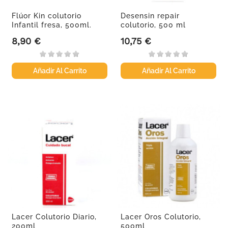
Flúor Kin colutorio
Desensin repair
Infantil fresa, 500ml.
colutorio, 500 ml
8,90 €
10,75 €
Precio
Precio
Añadir Al Carrito
Añadir Al Carrito
Lacer Colutorio Diario,
Lacer Oros Colutorio,
200ml
500ml