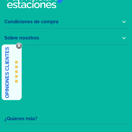

Condiciones de compra

Sobre nosotros
OPINIONES CLIENTES
¿Quieres más?