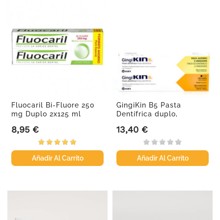
Fluocaril Bi-Fluore 250
GingiKin B5 Pasta
mg Duplo 2x125 ml
Dentífrica duplo,
2x125ml
8,95 €
13,40 €
Precio
Precio
Añadir Al Carrito
Añadir Al Carrito