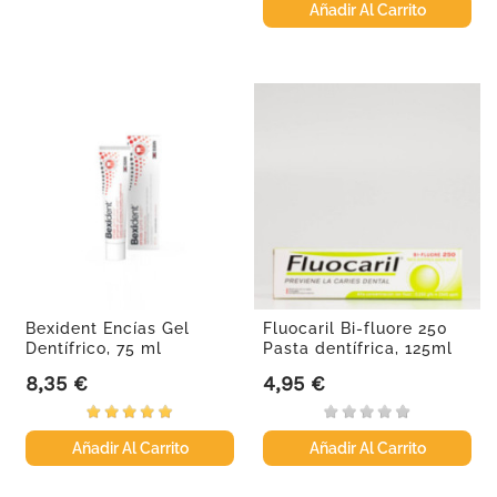
Añadir Al Carrito
Bexident Encías Gel
Fluocaril Bi-fluore 250
Dentífrico, 75 ml
Pasta dentífrica, 125ml
8,35 €
4,95 €
Precio
Precio
Añadir Al Carrito
Añadir Al Carrito