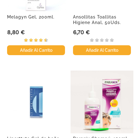
Melagyn Gel, 200ml.
Ansollitas Toallitas
Higiene Anal, 50Uds.
8,80 €
6,70 €
Precio
Precio
Añadir Al Carrito
Añadir Al Carrito