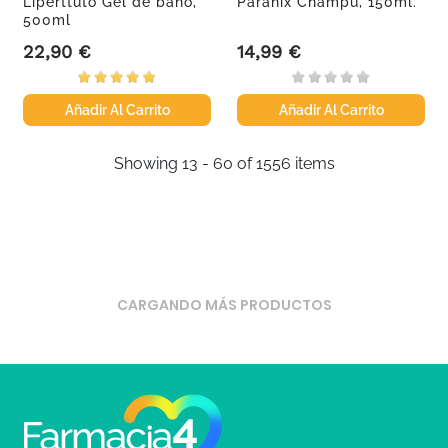
Liperttuto Gel de baño,
Paranix Champú, 150ml.
500ml
22,90 €
14,99 €
Precio
Precio
Añadir Al Carrito
Añadir Al Carrito
Showing 13 - 60 of 1556 items
CARGANDO MÁS PRODUCTOS