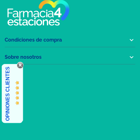

Condiciones de compra

Sobre nosotros
OPINIONES CLIENTES