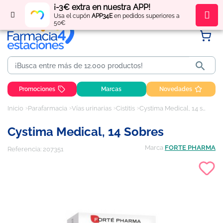
¡-3€ extra en nuestra APP!
Regístrate
y obtén
puntos
por tus compras
Usa el cupón
APP34E
en pedidos superiores a
50€

Promociones
Marcas
Novedades
Inicio
Parafarmacia
Vías urinarias
Cistitis
Cystima Medical, 14 sobres
Cystima Medical, 14 Sobres
Marca
FORTE PHARMA
Referencia:
207351