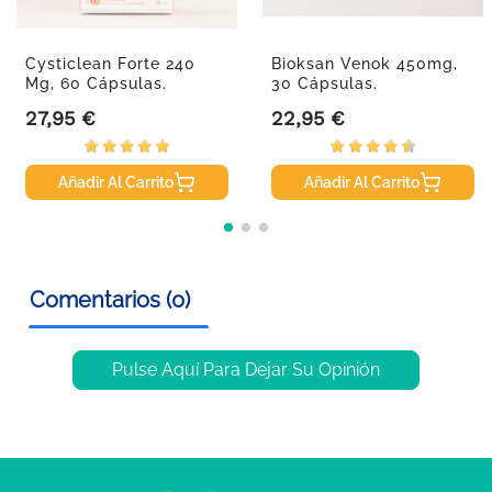
Cysticlean Forte 240
Bioksan Venok 450mg,
Mg, 60 Cápsulas.
30 Cápsulas.
27,95 €
22,95 €
Precio
Precio
Añadir Al Carrito
Añadir Al Carrito
Comentarios (0)
Pulse Aquí Para Dejar Su Opinión