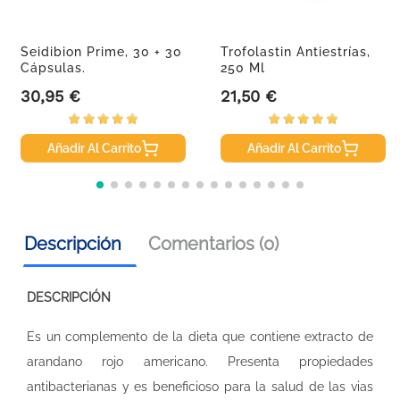
Seidibion Prime, 30 + 30
Trofolastin Antiestrías,
Cápsulas.
250 Ml
30,95 €
21,50 €
Precio
Precio
Añadir Al Carrito
Añadir Al Carrito
Descripción
Comentarios (0)
DESCRIPCIÓN
Es un complemento de la dieta que contiene extracto de
arandano rojo americano. Presenta propiedades
antibacterianas y es beneficioso para la salud de las vias