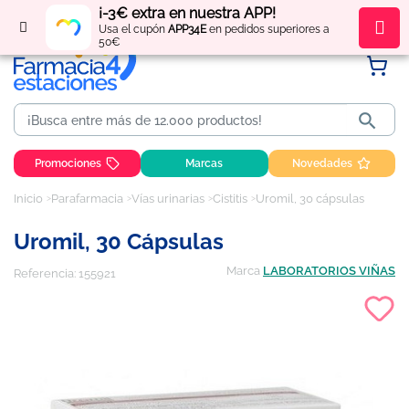
¡-3€ extra en nuestra APP!
Regístrate
y obtén
puntos
por tus compras
Usa el cupón
APP34E
en pedidos superiores a
50€

Promociones
Marcas
Novedades
Inicio
Parafarmacia
Vías urinarias
Cistitis
Uromil, 30 cápsulas
Uromil, 30 Cápsulas
Marca
LABORATORIOS VIÑAS
Referencia:
155921