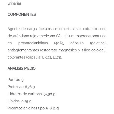
urinarias.
COMPONENTES
Agente de carga (celulosa microcristalina), extracto seco
de arándano rojo americano (Vaccinium macrocarpon) rico
en proantocianidinas (40%), cápsula (gelatina),
antiaglomenrantes (estearato magnésico y sílice coloidal),
colorantes (cápsula: E-172, E171).
ANÁLISIS MEDIO
Por 100 g:
Proteínas: 6,76 g
Hidratos de carbono: 97,90 g
Lípidos: 0,25 g
Proantocianidinas tipo A: 8,11 g