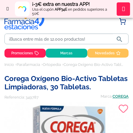
¡-3€ extra en nuestra APP!
Regístrate
y obtén
puntos
por tus compras
Usa el cupón
APP34E
en pedidos superiores a
50€

Promociones
Marcas
Novedades
Inicio
Parafarmacia
Ortopedia
Corega Oxígeno Bio-Activo Tabletas limpiadoras, 30 tabletas.
Corega Oxígeno Bio-Activo Tabletas
Limpiadoras, 30 Tabletas.
Marca
COREGA
Referencia:
349787