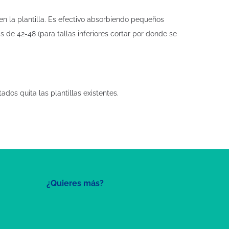
en la plantilla. Es efectivo absorbiendo pequeños
 de 42-48 (para tallas inferiores cortar por donde se
ados quita las plantillas existentes.
¿Quieres más?