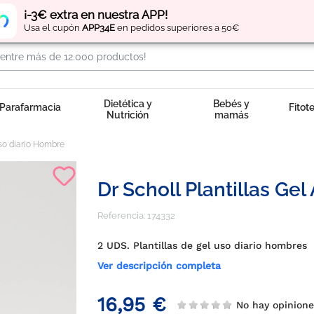
Regístrate
y obtén
puntos
por tus compras
¡-3€ extra en nuestra APP!
Usa el cupón
APP34E
en pedidos superiores a 50€
Dietética y
Bebés y
Parafarmacia
Fitot
Nutrición
mamás
Uso diario Hombre
Dr Scholl Plantillas Ge
Referencia:
174332
2 UDS. Plantillas de gel uso diario hombres
Ver descripción completa
16,95 €
No hay opinion