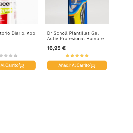
torio Diario, 500
Dr Scholl Plantillas Gel
Isdin 
Activ Profesional Hombre
Water 
16,95 €
24,26
Precio
Precio
 Al Carrito
Añadir Al Carrito
A