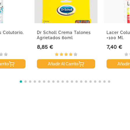
 Colutorio,
Dr Scholl Crema Talones
Lacer Colu
Agrietados 60ml
+100 Ml.
8,85 €
7,40 €
Precio
Precio
rrito
Añadir Al Carrito
Añadir