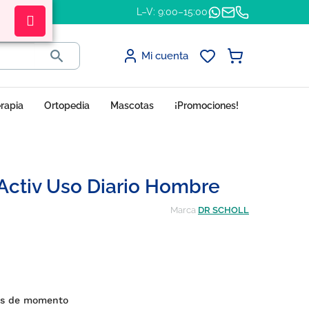
L–V: 9:00–15:00

Mi cuenta
erapia
Ortopedia
Mascotas
¡Promociones!
l Activ Uso Diario Hombre
Marca
DR SCHOLL
es de momento