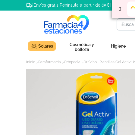
¡Envíos gratis Península a partir de 65€!
Cosmética y
Solares
Higiene
belleza
Inicio
Parafarmacia
Ortopedia
Dr Scholl Plantillas Gel Activ 