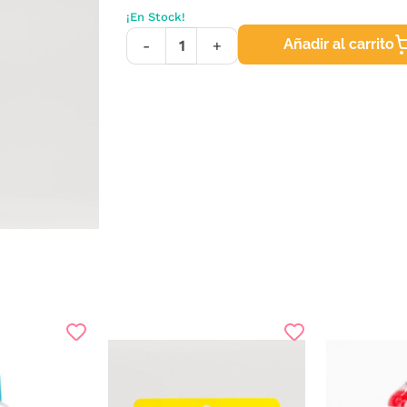
¡En Stock!
Añadir al carrito
-
+