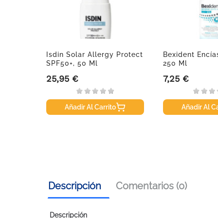
 Gel
Isdin Solar Allergy Protect
Bexident Encías
jer
SPF50+, 50 Ml
250 Ml
25,95 €
7,25 €
Precio
Precio
Añadir Al Carrito
Añadir Al Ca
Descripción
Comentarios (0)
Descripción