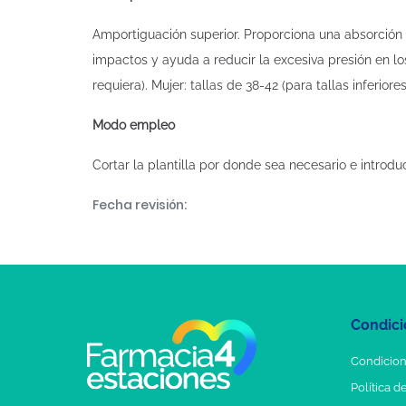
Amportiguación superior. Proporciona una absorción 
impactos y ayuda a reducir la excesiva presión en lo
requiera). Mujer: tallas de 38-42 (para tallas inferior
Modo empleo
Cortar la plantilla por donde sea necesario e introduc
Fecha revisión:
Condici
Condicion
Política d