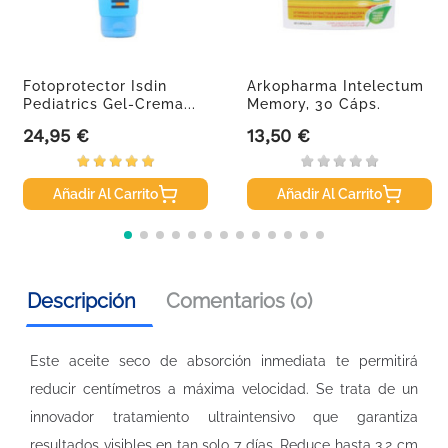
Fotoprotector Isdin
Arkopharma Intelectum
Pediatrics Gel-Crema...
Memory, 30 Cáps.
24,95 €
13,50 €
Precio
Precio
Añadir Al Carrito
Añadir Al Carrito
Descripción
Comentarios (0)
Este aceite seco de absorción inmediata te permitirá
reducir centímetros a máxima velocidad. Se trata de un
innovador tratamiento ultraintensivo que garantiza
resultados visibles en tan solo 7 días. Reduce hasta 3,2 cm