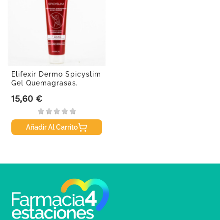
Elifexir Dermo Spicyslim
Gel Quemagrasas,
150ml.
15,60 €
Precio
Añadir Al Carrito