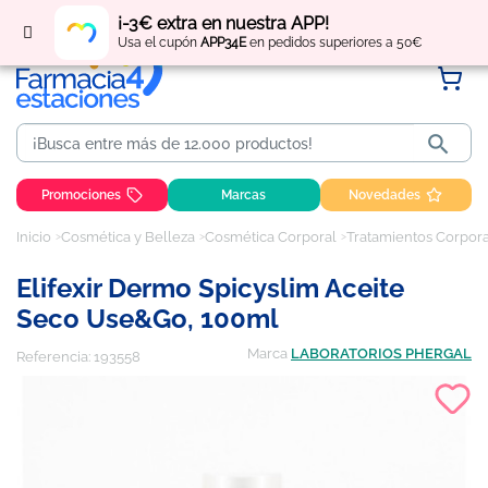
Regístrate
y obtén
puntos
por tus compras
¡-3€ extra en nuestra APP!
Usa el cupón
APP34E
en pedidos superiores a 50€

Promociones
Marcas
Novedades
Inicio
Cosmética y Belleza
Cosmética Corporal
Tratamientos Corpor
Elifexir Dermo Spicyslim Aceite
Seco Use&Go, 100ml
Marca
LABORATORIOS PHERGAL
Referencia:
193558