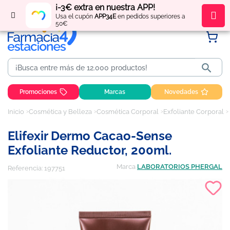
¡-3€ extra en nuestra APP!
Regístrate
y obtén
puntos
por tus compras
Usa el cupón
APP34E
en pedidos superiores a
50€

Promociones
Marcas
Novedades
Inicio
Cosmética y Belleza
Cosmética Corporal
Exfoliante Corporal
Elifexir Dermo Cacao-Sense
Exfoliante Reductor, 200ml.
Marca
LABORATORIOS PHERGAL
Referencia:
197751