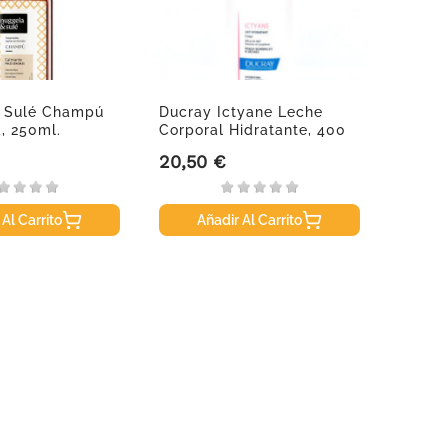
 Sulé Champú
Ducray Ictyane Leche
CoQun
, 250ml.
Corporal Hidratante, 400
Ml
20,50 €
24,95
Precio
Precio
 Al Carrito
Añadir Al Carrito
A