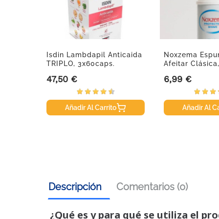
 Fusion
Isdin Lambdapil Anticaida
Noxzema Espu
...
TRIPLO, 3x60caps.
Afeitar Clásic
47,50 €
6,99 €
Precio
Precio
Añadir Al Carrito
Añadir Al Ca
Descripción
Comentarios (0)
¿Qué es y para qué se utiliza el pr