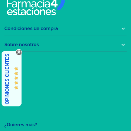

Condiciones de compra

Sobre nosotros
OPINIONES CLIENTES
¿Quieres más?