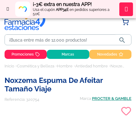
¡-3€ extra en nuestra APP!
Regístrate
y obtén
puntos
por tus compras
Usa el cupón
APP34E
en pedidos superiores a
50€

Promociones
Marcas
Novedades
Inicio
Cosmética y Belleza
Hombre
Antiedad hombre
Noxzema espuma de afeitar tamaño viaje
Noxzema Espuma De Afeitar
Tamaño Viaje
Marca
PROCTER & GAMBLE
Referencia:
320754