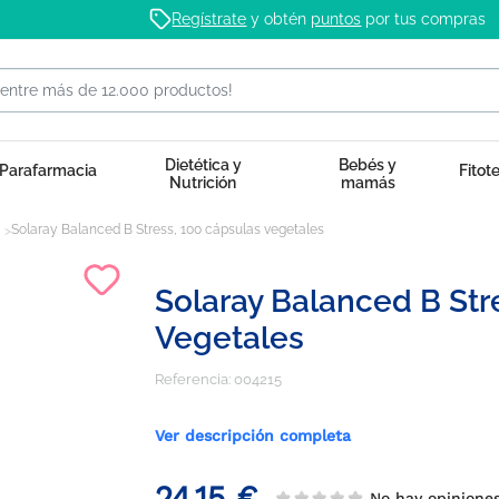
Regístrate
y obtén
puntos
por tus compras
Dietética y
Bebés y
Parafarmacia
Fitot
Nutrición
mamás
Solaray Balanced B Stress, 100 cápsulas vegetales
Solaray Balanced B Str
Vegetales
Referencia:
004215
Ver descripción completa
24,15 €
No hay opinion