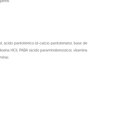
ganos.
itol, ácido pantoténico (d-calcio pantotenato), base de
idoxina HCI), PABA (ácido paraminobenzoico), vitamina
mina).