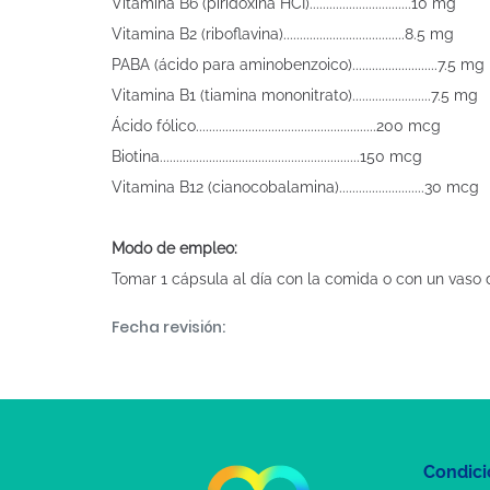
Vitamina B6 (piridoxina HCI)...............................10 mg
Vitamina B2 (riboflavina).....................................8.5 mg
PABA (ácido para aminobenzoico)..........................7.5 mg
Vitamina B1 (tiamina mononitrato)........................7.5 mg
Ácido fólico.......................................................200 mcg
Biotina.............................................................150 mcg
Vitamina B12 (cianocobalamina)..........................30 mcg
Modo de empleo:
Tomar 1 cápsula al día con la comida o con un vaso 
Fecha revisión:
Condici