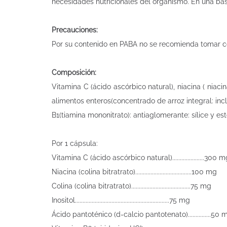
necesidades nutricionales del organismo. En una bas
Precauciones:
Por su contenido en PABA no se recomienda tomar c
Composición:
Vitamina C (ácido ascórbico natural), niacina ( niacin
alimentos enteros(concentrado de arroz integral: inc
B1(tiamina mononitrato): antiaglomerante: sílice y es
Por 1 cápsula:
Vitamina C (ácido ascórbico natural).....................300 
Niacina (colina bitratrato).....................................100 mg
Colina (colina bitratrato).......................................75 mg
Inositol..............................................................75 mg
Ácido pantoténico (d-calcio pantotenato)...............50 