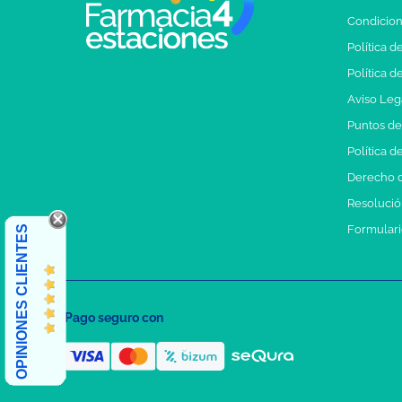
Condicion
Política d
Política d
Aviso Leg
Puntos d
Política d
Derecho d
Resolución
Formulari
OPINIONES CLIENTES
Pago seguro con