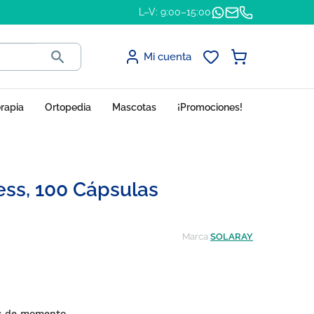
L–V: 9:00–15:00

Mi cuenta
erapia
Ortopedia
Mascotas
¡Promociones!
ess, 100 Cápsulas
Marca
SOLARAY
es de momento