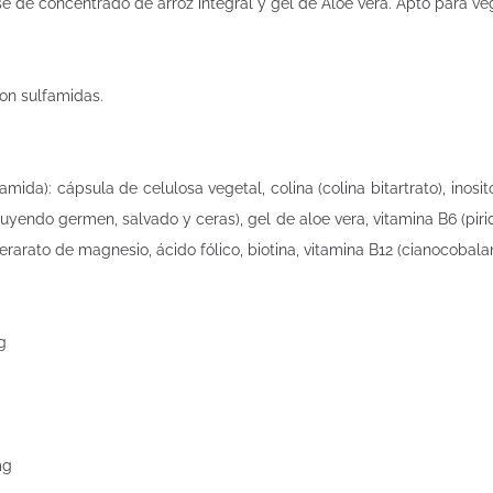
e de concentrado de arroz integral y gel de Aloe vera. Apto para ve
on sulfamidas.
amida): cápsula de celulosa vegetal, colina (colina bitartrato), inos
luyendo germen, salvado y ceras), gel de aloe vera, vitamina B6 (pir
terarato de magnesio, ácido fólico, biotina, vitamina B12 (cianocobala
mg
mg