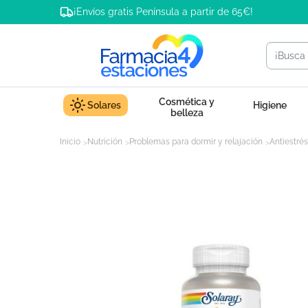
¡Envíos gratis Península a partir de 65€!
Cosmética y
Solares
Higiene
belleza
Inicio
Nutrición
Problemas para dormir y relajación
Antiestrés