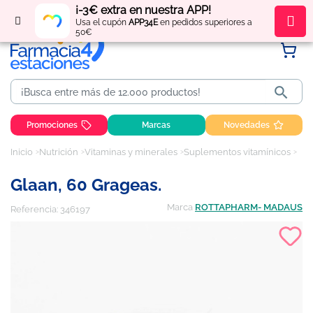
¡-3€ extra en nuestra APP!
Regístrate
y obtén
puntos
por tus compras
Usa el cupón
APP34E
en pedidos superiores a
50€

Promociones
Marcas
Novedades
Inicio
Nutrición
Vitaminas y minerales
Suplementos vitamínicos
Gla
Glaan, 60 Grageas.
Marca
ROTTAPHARM- MADAUS
Referencia:
346197