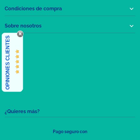

Condiciones de compra

Sobre nosotros
OPINIONES CLIENTES
¿Quieres más?
Pago seguro con