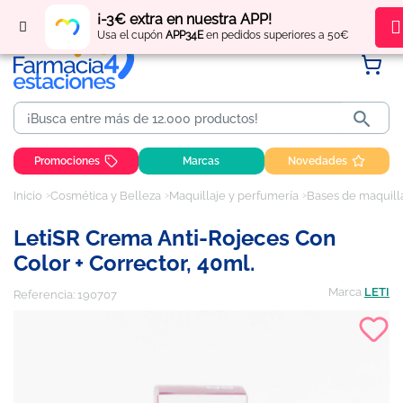
Regístrate
y obtén
puntos
por tus compras
¡-3€ extra en nuestra APP!
Usa el cupón
APP34E
en pedidos superiores a 50€

Promociones
Marcas
Novedades
Inicio
Cosmética y Belleza
Maquillaje y perfumería
Bases de maquill
LetiSR Crema Anti-Rojeces Con
Color + Corrector, 40ml.
Marca
LETI
Referencia:
190707