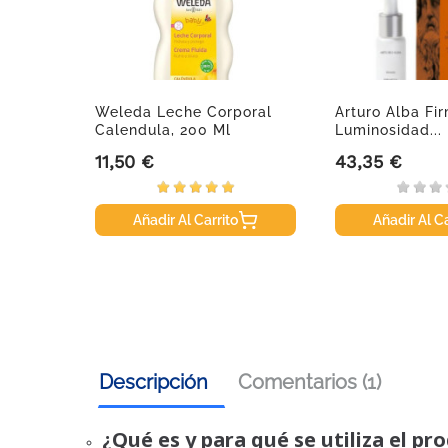
leriane
Weleda Leche Corporal
Arturo Alba Fi
, 40ml.
Calendula, 200 Ml
Luminosidad...
11,50 €
43,35 €
Precio
Precio
Añadir Al Carrito
Añadir Al Ca
Descripción
Comentarios (1)
¿Qué es y para qué se utiliza el pr