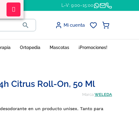
L–V: 9:00–15:00

Mi cuenta
erapia
Ortopedia
Mascotas
¡Promociones!
 Citrus Roll-On, 50 Ml
Marca
WELEDA
e desodorante en un producto unisex. Tanto para