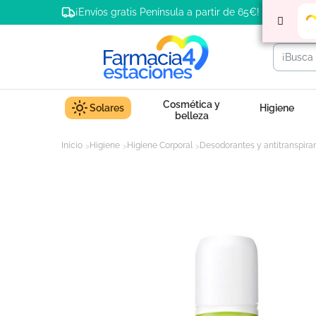
¡Envíos gratis Península a partir de 65€!
Cosmética y
Solares
Higiene
belleza
Inicio
Higiene
Higiene Corporal
Desodorantes y antitranspira