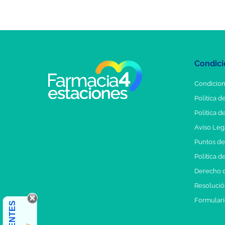
Condici
Condicion
Política d
Política d
Aviso Leg
Puntos d
Política d
Derecho d
Resolución
Formulari