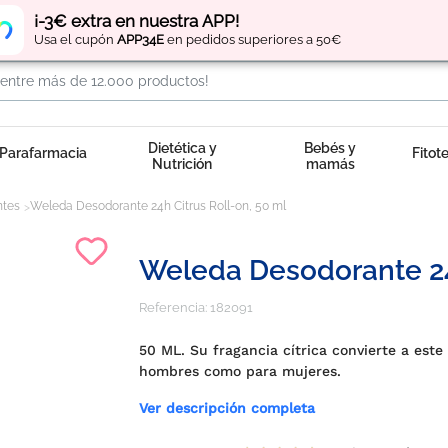
Regístrate
y obtén
puntos
por tus compras
¡-3€ extra en nuestra APP!
Usa el cupón
APP34E
en pedidos superiores a 50€
Dietética y
Bebés y
Parafarmacia
Fitot
Nutrición
mamás
ntes
Weleda Desodorante 24h Citrus Roll-on, 50 ml
Weleda Desodorante 24h
Referencia:
182091
50 ML. Su fragancia cítrica convierte a est
hombres como para mujeres.
Ver descripción completa