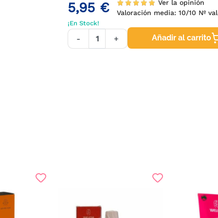
Ver la opinión
5,95 €
Valoración media:
10
/10 Nº val
¡En Stock!
Añadir al carrito
-
+