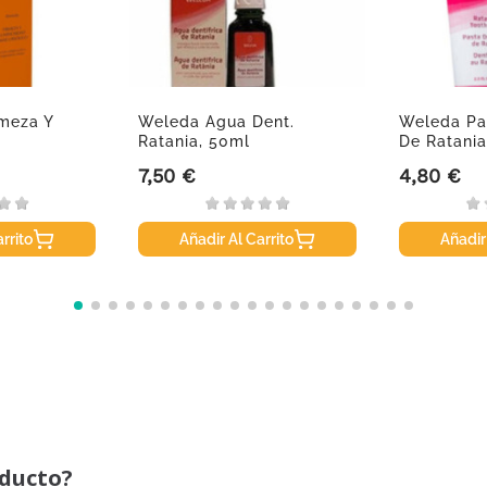
rmeza Y
Weleda Agua Dent.
Weleda Pas
Ratania, 50ml
De Ratania
7,50 €
4,80 €
Precio
Precio
rrito
Añadir Al Carrito
Añadir
oducto?