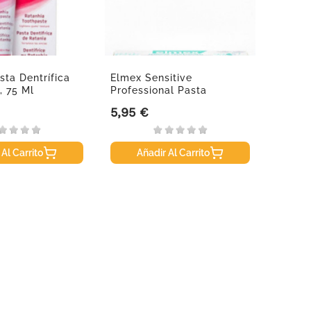
ta Dentrífica
Elmex Sensitive
Weled
, 75 Ml
Professional Pasta
Desodo
Dentífrica,...
50 Ml
5,95 €
5,95 
Precio
Precio
 Al Carrito
Añadir Al Carrito
A