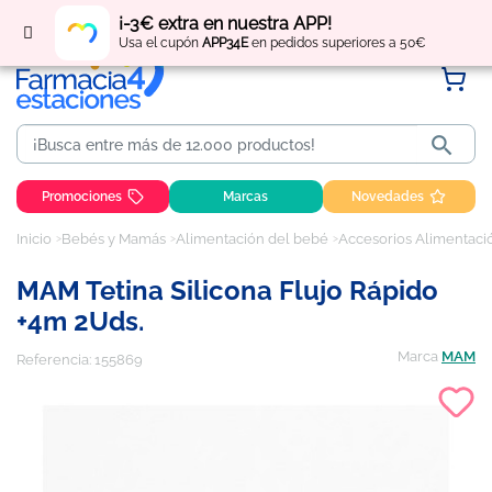
Regístrate
y obtén
puntos
por tus compras
¡-3€ extra en nuestra APP!
Usa el cupón
APP34E
en pedidos superiores a 50€

Promociones
Marcas
Novedades
Inicio
Bebés y Mamás
Alimentación del bebé
Accesorios Alimentaci
MAM Tetina Silicona Flujo Rápido
+4m 2Uds.
Marca
MAM
Referencia:
155869