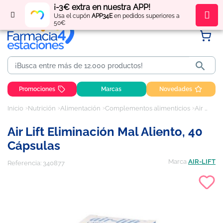
¡-3€ extra en nuestra APP!
Regístrate
y obtén
puntos
por tus compras
Usa el cupón
APP34E
en pedidos superiores a
50€

Promociones
Marcas
Novedades
Inicio
Nutrición
Alimentación
Complementos alimenticios
Air lift eliminación mal aliento, 40 cápsulas
Air Lift Eliminación Mal Aliento, 40
Cápsulas
Marca
AIR-LIFT
Referencia:
340877