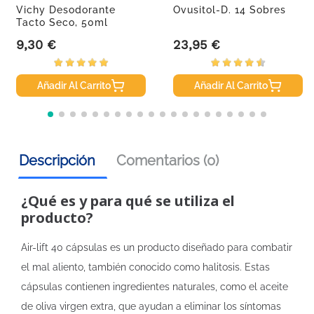
Vichy Desodorante
Ovusitol-D. 14 Sobres
Tacto Seco, 50ml
9,30 €
23,95 €
Precio
Precio
Añadir Al Carrito
Añadir Al Carrito
Descripción
Comentarios (0)
¿Qué es y para qué se utiliza el
producto?
Air-lift 40 cápsulas es un producto diseñado para combatir
el mal aliento, también conocido como halitosis. Estas
cápsulas contienen ingredientes naturales, como el aceite
de oliva virgen extra, que ayudan a eliminar los síntomas