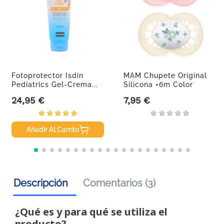
Fotoprotector Isdin
MAM Chupete Original
Pediatrics Gel-Crema...
Silicona +6m Color
Rosa...
24,95 €
7,95 €
Precio
Precio
Añadir Al Carrito
Descripción
Comentarios (3)
¿Qué es y para qué se utiliza el
producto?