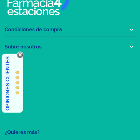

Condiciones de compra

Sobre nosotros
OPINIONES CLIENTES
¿Quieres más?