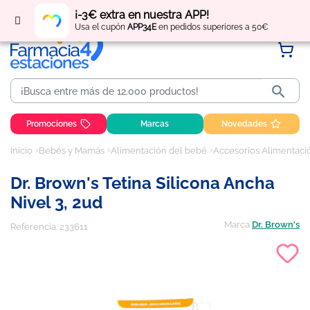
Regístrate
y obtén
puntos
por tus compras
¡-3€ extra en nuestra APP!
Usa el cupón
APP34E
en pedidos superiores a 50€

Promociones
Marcas
Novedades
Inicio
Bebés y Mamás
Alimentación del bebé
Accesorios Alimentaci
Dr. Brown's Tetina Silicona Ancha
Nivel 3, 2ud
Marca
Dr. Brown's
Referencia:
233611