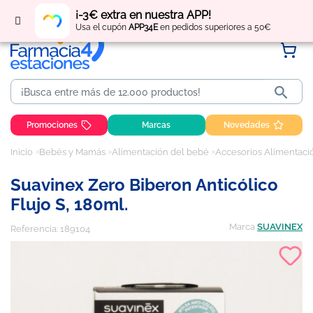
Regístrate
y obtén
puntos
por tus compras
¡-3€ extra en nuestra APP!
Usa el cupón
APP34E
en pedidos superiores a 50€

Promociones
Marcas
Novedades
Inicio
Bebés y Mamás
Alimentación del bebé
Accesorios Alimentaci
Suavinex Zero Biberon Anticólico
Flujo S, 180ml.
Marca
SUAVINEX
Referencia:
189104