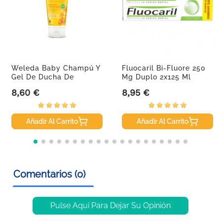
Weleda Baby Champú Y
Fluocaril Bi-Fluore 250
Gel De Ducha De
Mg Duplo 2x125 Ml
Caléndula....
8,60 €
8,95 €
Precio
Precio
Añadir Al Carrito
Añadir Al Carrito
Comentarios (0)
Pulse Aquí Para Dejar Su Opinión