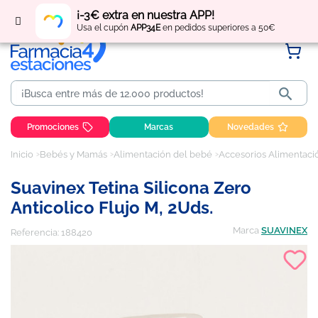
Regístrate
y obtén
puntos
por tus compras
¡-3€ extra en nuestra APP!
Usa el cupón
APP34E
en pedidos superiores a 50€

Promociones
Marcas
Novedades
Inicio
Bebés y Mamás
Alimentación del bebé
Accesorios Alimentaci
Suavinex Tetina Silicona Zero
Anticolico Flujo M, 2Uds.
Marca
SUAVINEX
Referencia:
188420