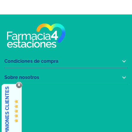

Condiciones de compra

Sobre nosotros
OPINIONES CLIENTES