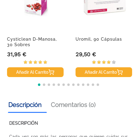
Cysticlean D-Manosa,
Uromil, 90 Cápsulas
30 Sobres
31,95 €
29,50 €
Precio
Precio
Añadir Al Carrito
Añadir Al Carrito
Descripción
Comentarios (0)
DESCRIPCIÓN
Cada vez son más las personas que quieren cuidar sus