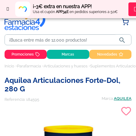
Regístrate
y obtén
puntos
por tus compras
¡-3€ extra en nuestra APP!
Usa el cupón
APP34E
en pedidos superiores a 50€

Promociones
Marcas
Novedades
Inicio
Parafarmacia
Articulaciones y huesos
Suplementos Articulaci
Aquilea Articulaciones Forte-Dol,
280 G
Marca
AQUILEA
Referencia:
184595