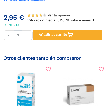
Ver la opinión
2,95 €
Valoración media:
8
/10 Nº valoraciones:
1
¡En Stock!
Añadir al carrito
-
+
Otros clientes también compraron