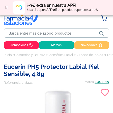
Regístrate
y obtén
puntos
por tus compras
¡-3€ extra en nuestra APP!
Usa el cupón
APP34E
en pedidos superiores a 50€

Promociones
Marcas
Novedades
Inicio
Cosmética y Belleza
Cosmética Facial
Cuidado de labios
Prote
Eucerin PH5 Protector Labial Piel
Sensible, 4,8g
Marca
EUCERIN
Referencia:
238444