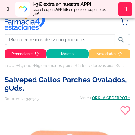
¡-3€ extra en nuestra APP!
Regístrate
y obtén
puntos
por tus compras
Usa el cupón
APP34E
en pedidos superiores a
50€

Promociones
Marcas
Novedades
Inicio
Higiene
Higiene manos y pies
Callos y durezas pies
Salveped Callos Parches Ovalados, 9Uds.
Salveped Callos Parches Ovalados,
9Uds.
Marca
ORKLA CEDERROTH
Referencia:
342345