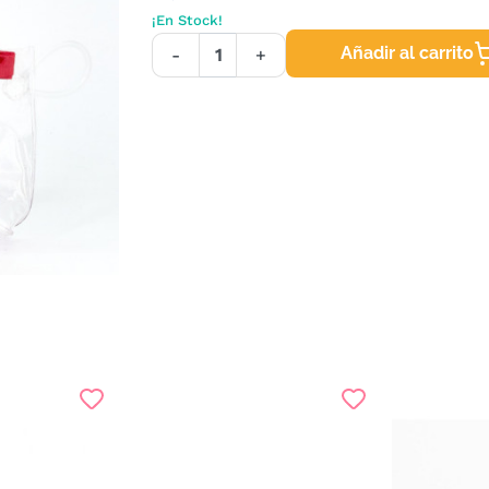
¡En Stock!
Añadir al carrito
-
+