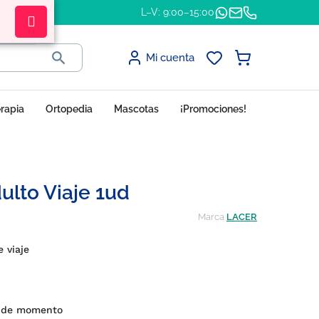
L–V: 9:00–15:00

Mi cuenta
erapia
Ortopedia
Mascotas
¡Promociones!
ulto Viaje 1ud
Marca
LACER
 viaje
s de momento