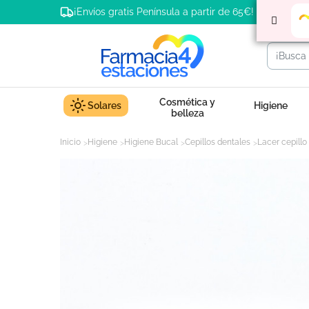
¡Envíos gratis Península a partir de 65€!
Cosmética y
Solares
Higiene
belleza
Inicio
Higiene
Higiene Bucal
Cepillos dentales
Lacer cepillo