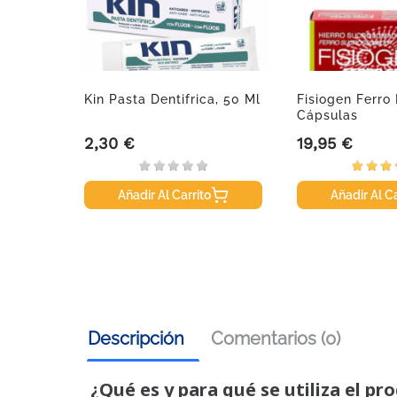
Kin Pasta Dentifrica, 50 Ml
Fisiogen Ferro
 De...
Cápsulas
2,30 €
19,95 €
Precio
Precio
Añadir Al Carrito
Añadir Al Ca
Descripción
Comentarios (0)
¿Qué es y para qué se utiliza el pr