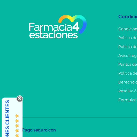
Condici
Condicion
Política d
Política d
Aviso Leg
Puntos d
Política d
Derecho d
Resolución
Formulari
OPINIONES CLIENTES
Pago seguro con