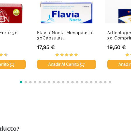
 Forte 30
Flavia Nocta Menopausia,
Articolage
30Cápsulas.
30 Compri
17,95 €
19,50 €
Precio
Precio
rrito
Añadir Al Carrito
Añadir
oducto?