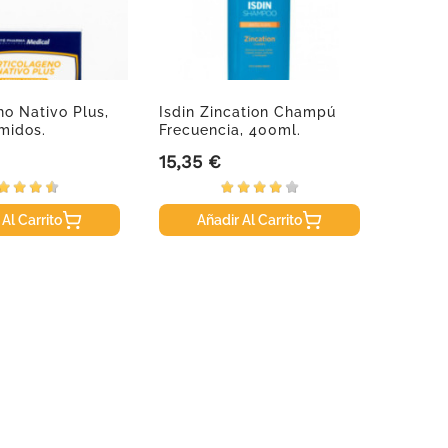
no Nativo Plus,
Isdin Zincation Champú
Forte 
midos.
Frecuencia, 400ml.
Gomin
15,35 €
8,60 
Precio
Precio
 Al Carrito
Añadir Al Carrito
A