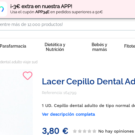
Regístrate
y obtén
puntos
por tus compras
¡-3€ extra en nuestra APP!
Usa el cupón
APP34E
en pedidos superiores a 50€
Dietética y
Bebés y
Parafarmacia
Fitot
Nutrición
mamás
 dental adulto viaje 1ud
Lacer Cepillo Dental Ad
Referencia:
164799
1 UD. Cepillo dental adulto de tipo normal de
Ver descripción completa
3,80 €
No hay opinione