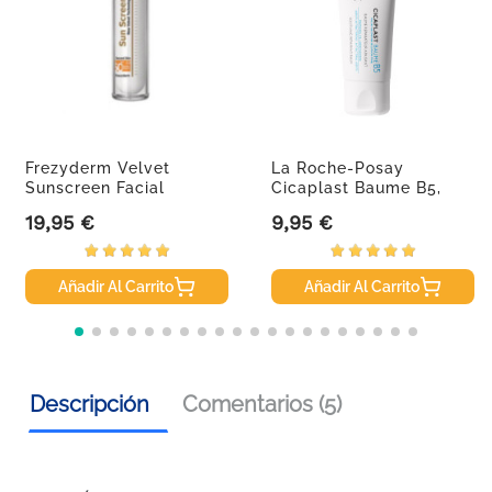
Frezyderm Velvet
La Roche-Posay
Sunscreen Facial
Cicaplast Baume B5,
SPF50+, 50 Ml
40ml.
19,95 €
9,95 €
Precio
Precio
Añadir Al Carrito
Añadir Al Carrito
Descripción
Comentarios (5)