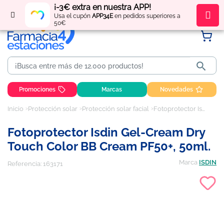
¡-3€ extra en nuestra APP!
Regístrate
y obtén
puntos
por tus compras
Usa el cupón
APP34E
en pedidos superiores a
50€

Promociones
Marcas
Novedades
Inicio
Protección solar
Protección solar facial
Fotoprotector Isdin Gel-cream Dry touch Color BB Cream PF50+, 50ml.
Fotoprotector Isdin Gel-Cream Dry
Touch Color BB Cream PF50+, 50ml.
Marca
ISDIN
Referencia:
163171