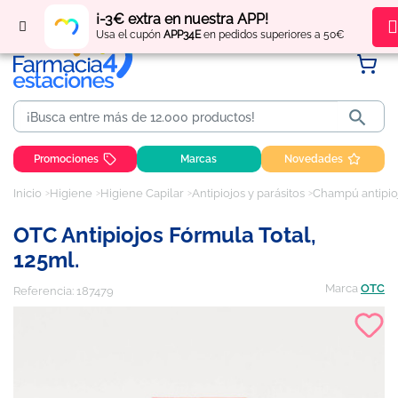
Regístrate
y obtén
puntos
por tus compras
¡-3€ extra en nuestra APP!
Usa el cupón
APP34E
en pedidos superiores a 50€

Promociones
Marcas
Novedades
Inicio
Higiene
Higiene Capilar
Antipiojos y parásitos
Champú antipio
OTC Antipiojos Fórmula Total,
125ml.
Marca
OTC
Referencia:
187479