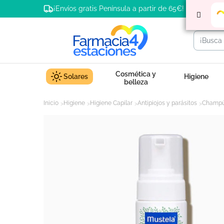
¡Envíos gratis Península a partir de 65€!
Cosmética y
Solares
Higiene
belleza
Inicio
Higiene
Higiene Capilar
Antipiojos y parásitos
Champú 