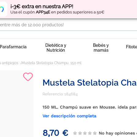
Regístrate
y obtén
puntos
por tus compras
¡-3€ extra en nuestra APP!
Usa el cupón
APP34E
en pedidos superiores a 50€
Dietética y
Bebés y
Parafarmacia
Fitot
Nutrición
mamás
antipiojos
Mustela Stelatopia Champu, 150 ml
Mustela Stelatopia Ch
Referencia:
184684
150 ML. Champú suave en Mousse. idela para 
Ver descripción completa
8,70 €
No hay opiniones