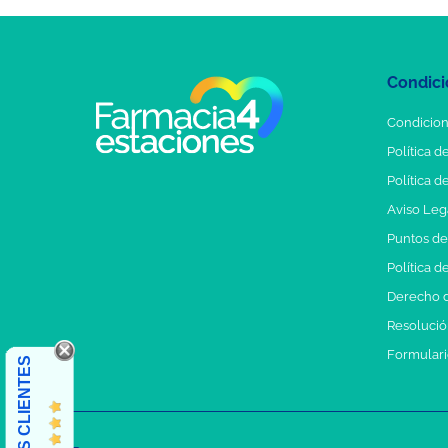
Condici
Condicion
Política d
Política d
Aviso Leg
Puntos d
Política d
Derecho d
Resolución
Formulari
OPINIONES CLIENTES