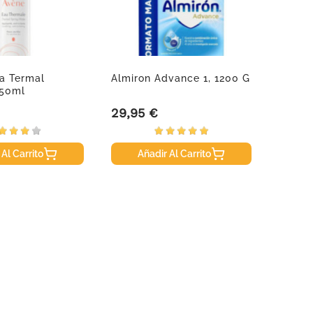
a Termal
Almiron Advance 1, 1200 G
Almiro
150ml
3 Pack
29,95 €
27,50
Precio
Precio
 Al Carrito
Añadir Al Carrito