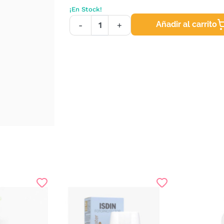
¡En Stock!
Añadir al carrito
-
+