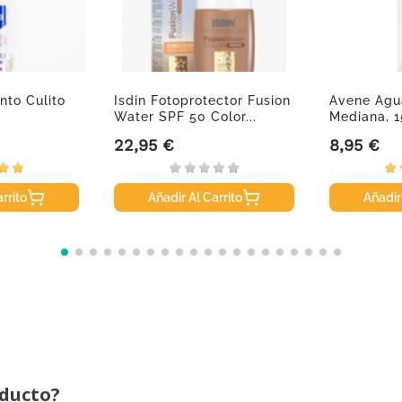
nto Culito
Isdin Fotoprotector Fusion
Avene Agu
Water SPF 50 Color...
Mediana, 
22,95 €
8,95 €
Precio
Precio
rrito
Añadir Al Carrito
Añadir
oducto?