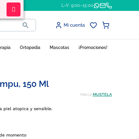
L–V: 9:00–15:00

Mi cuenta
erapia
Ortopedia
Mascotas
¡Promociones!
ampu, 150 Ml
Marca
MUSTELA
piel atopica y sensible.
 de momento