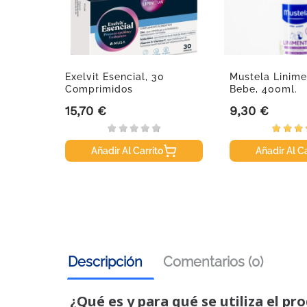
, 30
Exelvit Esencial, 30
Mustela Linime
Comprimidos
Bebe, 400ml.
15,70 €
9,30 €
Precio
Precio
Añadir Al Carrito
Añadir Al Ca
Descripción
Comentarios (0)
¿Qué es y para qué se utiliza el pr