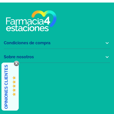

Condiciones de compra

Sobre nosotros
OPINIONES CLIENTES