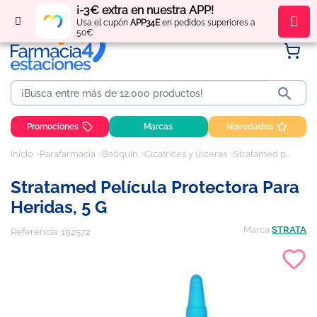
¡-3€ extra en nuestra APP!
Regístrate
y obtén
puntos
por tus compras
Usa el cupón
APP34E
en pedidos superiores a
50€

Promociones
Marcas
Novedades
Inicio
Parafarmacia
Botiquín
Cicatrices y úlceras
Stratamed película protectora para heridas, 5 g
Stratamed Película Protectora Para
Heridas, 5 G
Marca
STRATA
Referencia:
192572