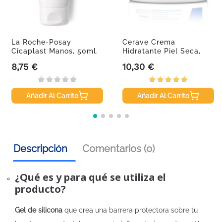
La Roche-Posay
Cerave Crema
Cicaplast Manos, 50ml.
Hidratante Piel Seca,
340 G.
8,75 €
10,30 €
Precio
Precio
Añadir Al Carrito
Añadir Al Carrito
Descripción
Comentarios (0)
¿Qué es y para qué se utiliza el
producto?
Gel de silicona
que crea una barrera protectora sobre tu