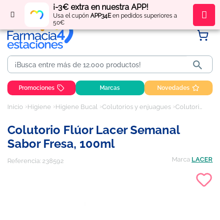
¡-3€ extra en nuestra APP!
Regístrate
y obtén
puntos
por tus compras
Usa el cupón
APP34E
en pedidos superiores a
50€

Promociones
Marcas
Novedades
Inicio
Higiene
Higiene Bucal
Colutorios y enjuagues
Colutorio Flúor Lacer Semanal Sabor Fresa, 100ml
Colutorio Flúor Lacer Semanal
Sabor Fresa, 100ml
Marca
LACER
Referencia:
238592