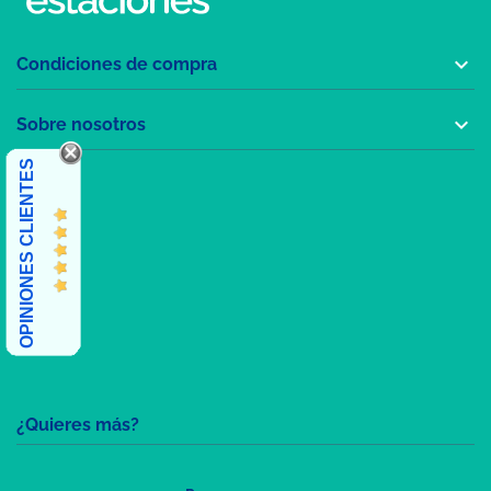

Condiciones de compra

Sobre nosotros
OPINIONES CLIENTES
¿Quieres más?