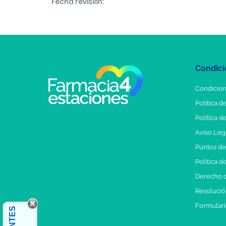
Fecha revisión:
Condici
Condicion
Política d
Política d
Aviso Leg
Puntos d
Política d
Derecho d
Resolución
Formulari