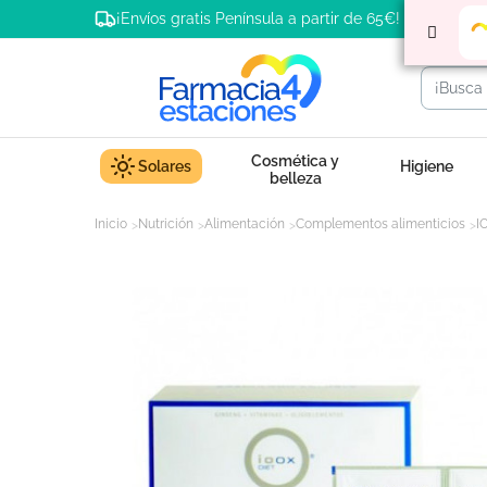
¡Envíos gratis Península a partir de 65€!
Cosmética y
Solares
Higiene
belleza
Inicio
Nutrición
Alimentación
Complementos alimenticios
I