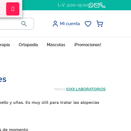
L–V: 9:00–15:00

Mi cuenta
erapia
Ortopedia
Mascotas
¡Promociones!
es
Marca
IOXX LABORATORIOS
ello y uñas. Es muy útil para tratar las alopecias
es de momento