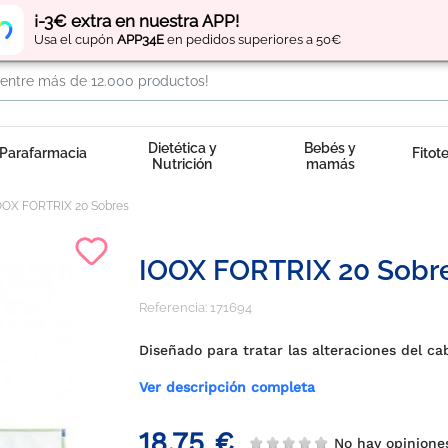
Regístrate
y obtén
puntos
por tus compras
¡-3€ extra en nuestra APP!
Usa el cupón
APP34E
en pedidos superiores a 50€
Dietética y
Bebés y
Parafarmacia
Fitot
Nutrición
mamás
OOX FORTRIX 20 Sobres
IOOX FORTRIX 20 Sobr
Referencia:
171694
Diseñado para tratar las alteraciones del cab
Ver descripción completa
18,75 €
No hay opinion