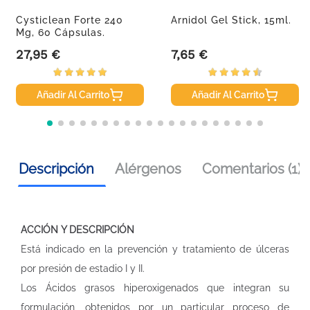
Cysticlean Forte 240
Arnidol Gel Stick, 15ml.
Mg, 60 Cápsulas.
27,95 €
7,65 €
Precio
Precio
Añadir Al Carrito
Añadir Al Carrito
Descripción
Alérgenos
Comentarios (1)
ACCIÓN Y DESCRIPCIÓN
Está indicado en la prevención y tratamiento de úlceras
por presión de estadio I y II.
Los Ácidos grasos hiperoxigenados que integran su
formulación, obtenidos por un particular proceso de