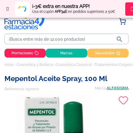
Regístrate
y obtén
puntos
por tus compras
¡-3€ extra en nuestra APP!
Usa el cupón
APP34E
en pedidos superiores a 50€

Promociones
Marcas
Novedades
Inicio
Cosmética y Belleza
Cosmética Corporal
Tratamientos Corpor
Mepentol Aceite Spray, 100 Ml
Marca
ALFASIGMA
Referencia:
257000