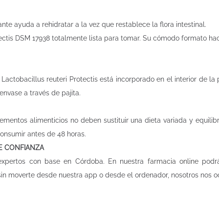
e ayuda a rehidratar a la vez que restablece la flora intestinal.
ectis DSM 17938 totalmente lista para tomar. Su cómodo formato hac
Lactobacillus reuteri Protectis está incorporado en el interior de la p
nvase a través de pajita.
ementos alimenticios no deben sustituir una dieta variada y equilib
y consumir antes de 48 horas.
DE CONFIANZA
 expertos con base en Córdoba. En nuestra
farmacia online
podrá
 sin moverte desde nuestra app o desde el ordenador, nosotros nos 