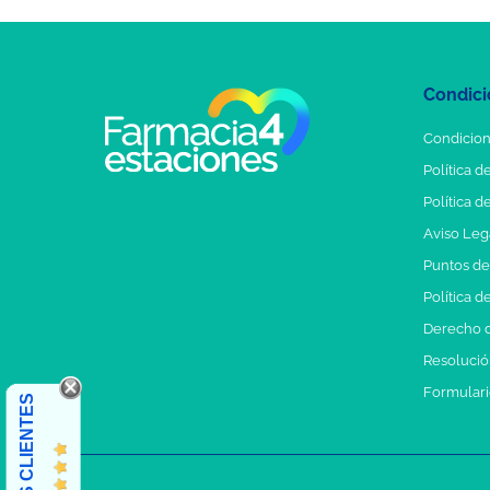
Condici
Condicion
Política d
Política d
Aviso Leg
Puntos d
Política d
Derecho d
Resolución
Formulari
OPINIONES CLIENTES