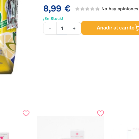
8,99 €
No hay opinione
¡En Stock!
Añadir al carrito
-
+