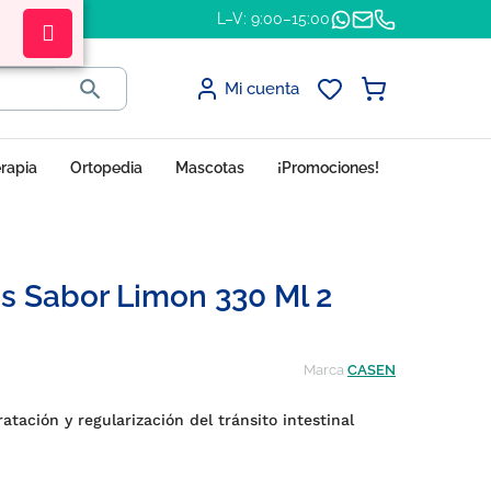
L–V: 9:00–15:00

Mi cuenta
erapia
Ortopedia
Mascotas
¡Promociones!
os Sabor Limon 330 Ml 2
Marca
CASEN
atación y regularización del tránsito intestinal