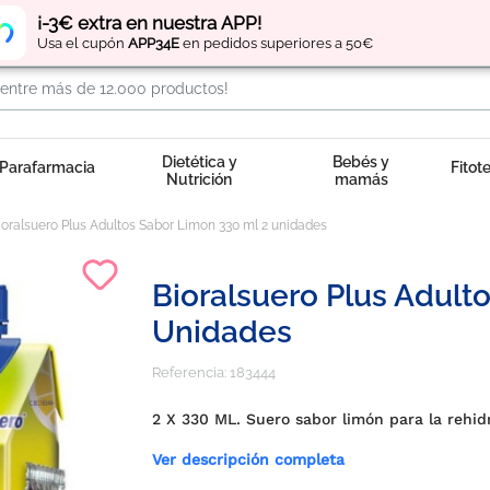
Regístrate
y obtén
puntos
por tus compras
¡-3€ extra en nuestra APP!
Usa el cupón
APP34E
en pedidos superiores a 50€
Dietética y
Bebés y
Parafarmacia
Fitot
Nutrición
mamás
ioralsuero Plus Adultos Sabor Limon 330 ml 2 unidades
Bioralsuero Plus Adult
Unidades
Referencia:
183444
2 X 330 ML. Suero sabor limón para la rehidr
Ver descripción completa