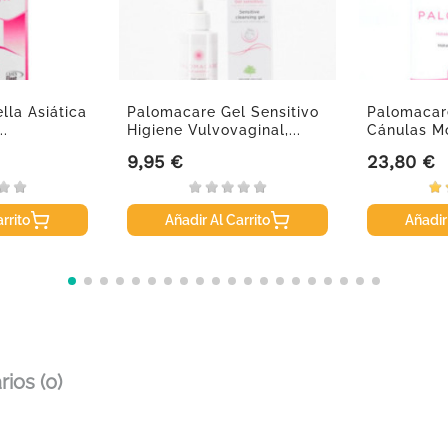
la Asiática
Palomacare Gel Sensitivo
Palomacare
..
Higiene Vulvovaginal,...
Cánulas M
9,95 €
23,80 €
Precio
Precio
rrito
Añadir Al Carrito
Añadir
ios (0)