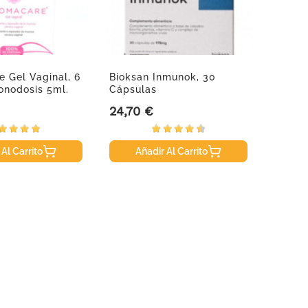
 Gel Vaginal, 6
Bioksan Inmunok, 30
Melagy
onodosis 5ml.
Cápsulas
Pack. 
24,70 €
3,60 
Precio
Precio
 Al Carrito
Añadir Al Carrito
A