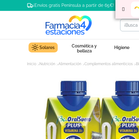
¡Envíos gratis Península a partir de 65€!
Cosmética y
Solares
Higiene
belleza
Inicio
Nutrición
Alimentación
Complementos alimenticios
B