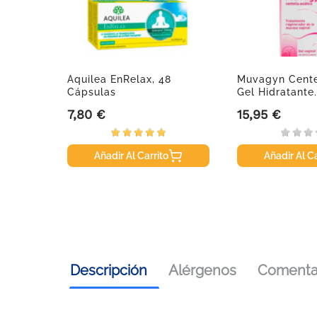
Aquilea EnRelax, 48
Muvagyn Centel
Cápsulas
Gel Hidratante.
7,80 €
15,95 €
Precio
Precio
Añadir Al Carrito
Añadir Al Ca
Descripción
Alérgenos
Comentar