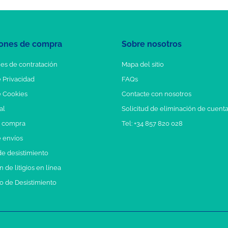
ones de compra
Sobre nosotros
es de contratación
Mapa del sitio
e Privacidad
FAQs
e Cookies
Contacte con nosotros
al
Solicitud de eliminación de cuent
e compra
Tel: +34 857 820 028
e envíos
e desistimiento
 de litigios en línea
o de Desistimiento