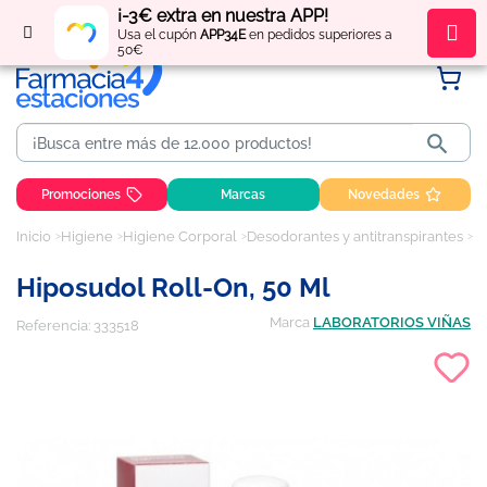
¡-3€ extra en nuestra APP!
Regístrate
y obtén
puntos
por tus compras
Usa el cupón
APP34E
en pedidos superiores a
50€

Promociones
Marcas
Novedades
Inicio
Higiene
Higiene Corporal
Desodorantes y antitranspirantes
Hi
Hiposudol Roll-On, 50 Ml
Marca
LABORATORIOS VIÑAS
Referencia:
333518