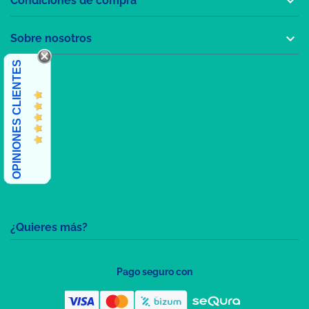

Condiciones de compra

Sobre nosotros
OPINIONES CLIENTES
¿Quieres más?
Pago seguro con