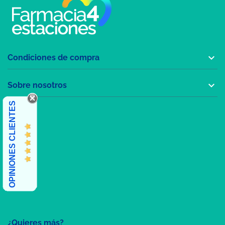

Condiciones de compra

Sobre nosotros
OPINIONES CLIENTES
¿Quieres más?