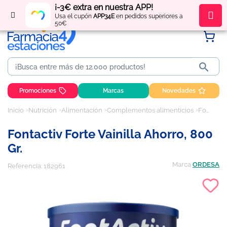
¡-3€ extra en nuestra APP!
Regístrate
y obtén
puntos
por tus compras
Usa el cupón
APP34E
en pedidos superiores a
50€

Promociones
Marcas
Novedades
Inicio
Nutrición
Alimentación
Complementos alimenticios
Fontactiv Forte Vainilla Ahorro, 800 gr.
Fontactiv Forte Vainilla Ahorro, 800
Gr.
Marca
ORDESA
Referencia:
182961