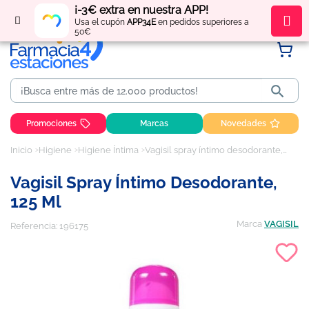
¡-3€ extra en nuestra APP!
Regístrate
y obtén
puntos
por tus compras
Usa el cupón
APP34E
en pedidos superiores a
50€

Promociones
Marcas
Novedades
Inicio
Higiene
Higiene Íntima
Vagisil spray íntimo desodorante, 125 ml
Vagisil Spray Íntimo Desodorante,
125 Ml
Marca
VAGISIL
Referencia:
196175