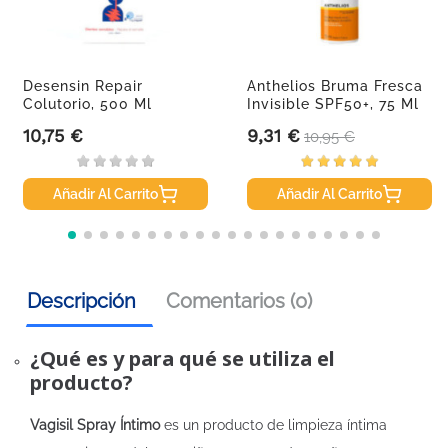
Desensin Repair
Anthelios Bruma Fresca
Colutorio, 500 Ml
Invisible SPF50+, 75 Ml
10,75 €
9,31 €
Precio
Precio
Precio base
10,95 €
Añadir Al Carrito
Añadir Al Carrito
Descripción
Comentarios (0)
¿Qué es y para qué se utiliza el
producto?
Vagisil Spray Íntimo
es un producto de limpieza íntima