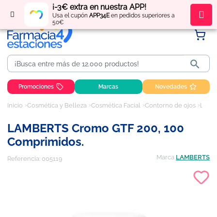
¡-3€ extra en nuestra APP!
Regístrate
y obtén
puntos
por tus compras
Usa el cupón
APP34E
en pedidos superiores a
50€

Promociones
Marcas
Novedades
Inicio
Cosmética y Belleza
Cosmética Facial
Contorno de ojos
LAMBERTS Cromo GTF 200, 100 comprimidos.
LAMBERTS Cromo GTF 200, 100
Comprimidos.
Marca
LAMBERTS
Referencia:
005119