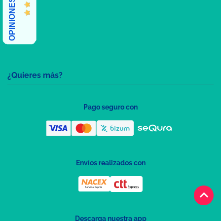
¿Quieres más?
Pago seguro con
Envíos realizados con
keyboard_arrow_up
Descarga nuestra app