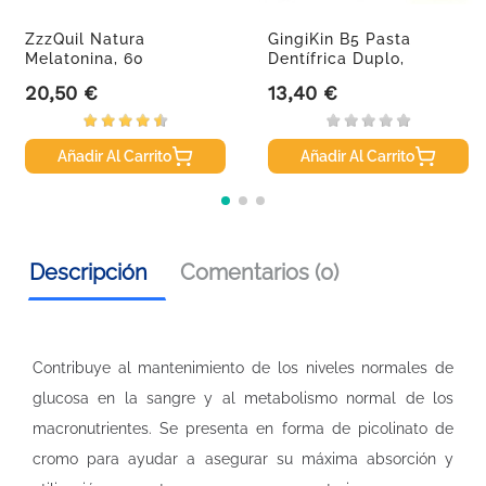
ZzzQuil Natura
GingiKin B5 Pasta
Melatonina, 60
Dentífrica Duplo,
Gominolas
2x125ml
20,50 €
13,40 €
Precio
Precio
Añadir Al Carrito
Añadir Al Carrito
Descripción
Comentarios (0)
Contribuye al mantenimiento de los niveles normales de
glucosa en la sangre y al metabolismo normal de los
macronutrientes. Se presenta en forma de picolinato de
cromo para ayudar a asegurar su máxima absorción y