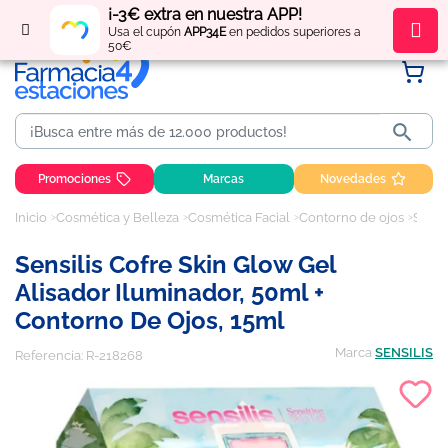
¡-3€ extra en nuestra APP!
Regístrate
y obtén
puntos
por tus compras
Usa el cupón
APP34E
en pedidos superiores a
50€

Promociones
Marcas
Novedades
Inicio
Cosmética y Belleza
Cosmética Facial
Contorno de ojos
Sensilis Cofre Skin Glow Gel Alisador Iluminador, 50ml + Contorno de Ojos, 15ml
Sensilis Cofre Skin Glow Gel
Alisador Iluminador, 50ml +
Contorno De Ojos, 15ml
Marca
SENSILIS
Referencia:
R-218268