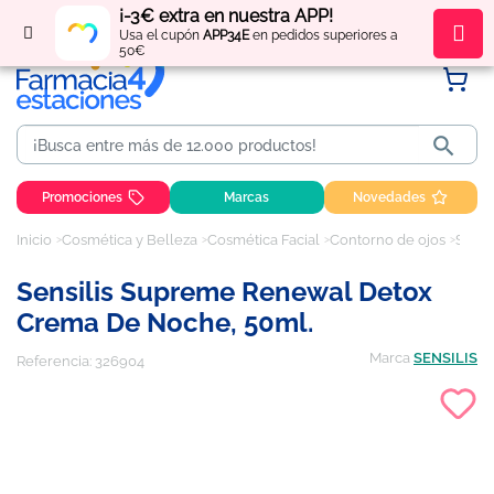
¡-3€ extra en nuestra APP!
Regístrate
y obtén
puntos
por tus compras
Usa el cupón
APP34E
en pedidos superiores a
50€

Promociones
Marcas
Novedades
Inicio
Cosmética y Belleza
Cosmética Facial
Contorno de ojos
Sensilis Supreme Renewal Detox Crema de Noche, 50ml.
Sensilis Supreme Renewal Detox
Crema De Noche, 50ml.
Marca
SENSILIS
Referencia:
326904