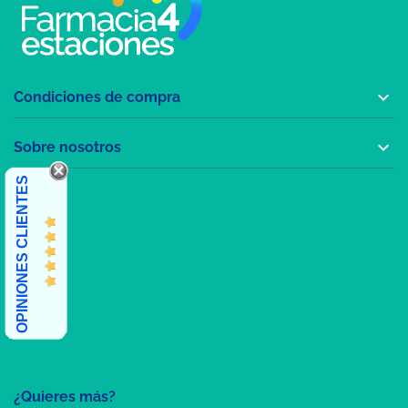

Condiciones de compra

Sobre nosotros
OPINIONES CLIENTES
¿Quieres más?