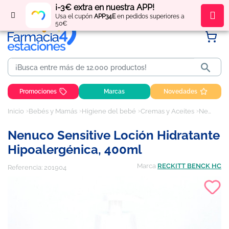
¡-3€ extra en nuestra APP!
Regístrate
y obtén
puntos
por tus compras
Usa el cupón
APP34E
en pedidos superiores a
50€

Promociones
Marcas
Novedades
Inicio
Bebés y Mamás
Higiene del bebé
Cremas y Aceites
Nenuco Sensitive Loción Hidratante Hipoalergénica, 400ml
Nenuco Sensitive Loción Hidratante
Hipoalergénica, 400ml
Marca
RECKITT BENCK HC
Referencia:
201904