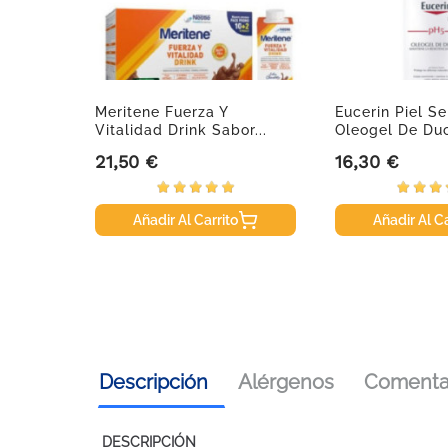
as
Meritene Fuerza Y
Eucerin Piel S
 30uds.
Vitalidad Drink Sabor...
Oleogel De Duc
21,50 €
16,30 €
Precio
Precio
Añadir Al Carrito
Añadir Al Ca
Descripción
Alérgenos
Comentar
DESCRIPCIÓN