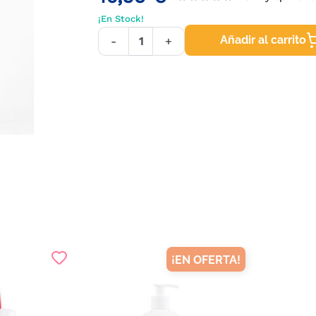
¡En Stock!
Añadir al carrito
-
+
¡EN OFERTA!