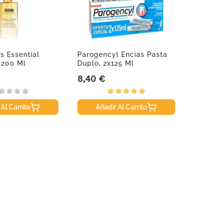
s Essential
Parogencyl Encias Pasta
Revido
 200 Ml
Duplo, 2x125 Ml
8,40 €
24,95
Precio
Precio
 Al Carrito
Añadir Al Carrito
A