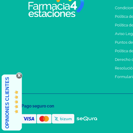
Condicion
Política d
Política d
Aviso Leg
Puntos d
Política d
Derecho d
Resolución
Formulari
OPINIONES CLIENTES
Pago seguro con