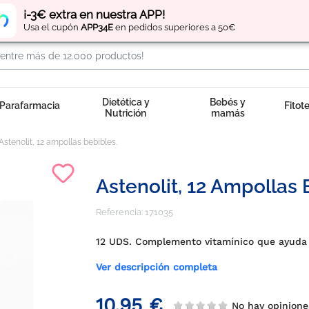
Regístrate
y obtén
puntos
por tus compras
¡-3€ extra en nuestra APP!
Usa el cupón
APP34E
en pedidos superiores a 50€
Dietética y
Bebés y
Parafarmacia
Fitot
Nutrición
mamás
Astenolit, 12 ampollas bebibles.
Astenolit, 12 Ampollas 
Referencia:
171035
12 UDS. Complemento vitamínico que ayuda a 
Ver descripción completa
10,95 €
No hay opinion