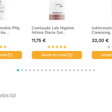
ensible PH5
Cumlaude Lab Higiene
Isdinceutic
ha,...
Íntima Diaria Gel...
Cleansing,
11,75 €
32,00 €
Precio
Precio
rrito
Añadir Al Carrito
Añadir
ios (0)