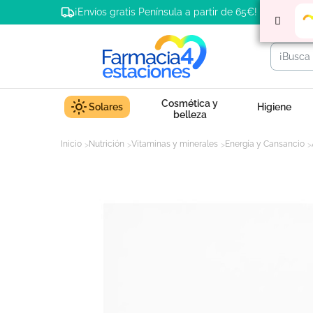
¡Envíos gratis Península a partir de 65€!
Cosmética y
Solares
Higiene
belleza
Inicio
Nutrición
Vitaminas y minerales
Energía y Cansancio