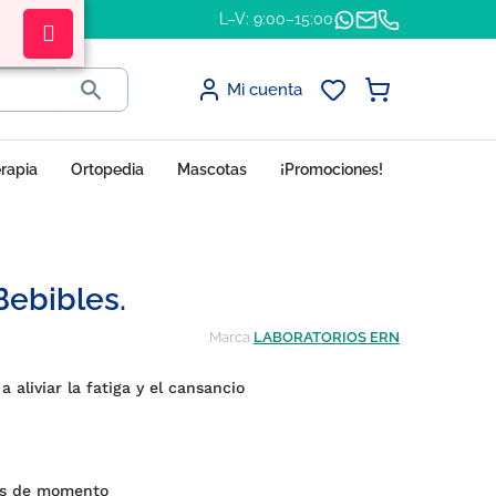
L–V: 9:00–15:00

Mi cuenta
erapia
Ortopedia
Mascotas
¡Promociones!
Bebibles.
Marca
LABORATORIOS ERN
aliviar la fatiga y el cansancio
es de momento