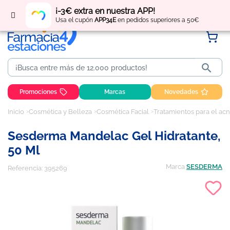
Regístrate
y obtén
puntos
por tus compras
¡-3€ extra en nuestra APP!
Usa el cupón
APP34E
en pedidos superiores a 50€

Promociones
Marcas
Novedades
Inicio
Cosmética y Belleza
Cosmética Facial
Tratamientos para el acn
Sesderma Mandelac Gel Hidratante,
50 Ml
Marca
SESDERMA
Referencia:
395269