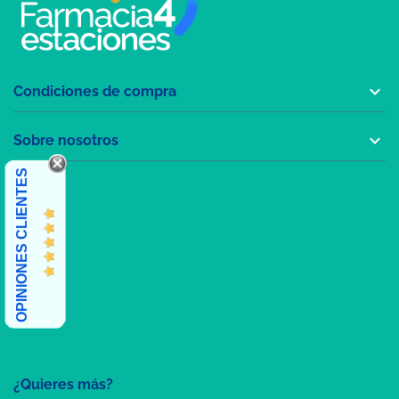

Condiciones de compra

Sobre nosotros
OPINIONES CLIENTES
¿Quieres más?