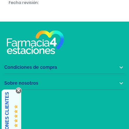
Fecha revisión:

Condiciones de compra

Sobre nosotros
OPINIONES CLIENTES