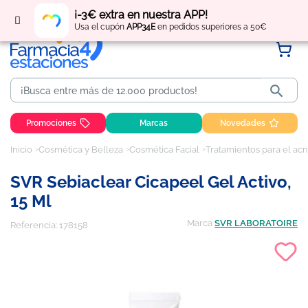
Regístrate
y obtén
puntos
por tus compras
¡-3€ extra en nuestra APP!
Usa el cupón
APP34E
en pedidos superiores a 50€

Promociones
Marcas
Novedades
Inicio
Cosmética y Belleza
Cosmética Facial
Tratamientos para el acn
SVR Sebiaclear Cicapeel Gel Activo,
15 Ml
Marca
SVR LABORATOIRE
Referencia:
178158