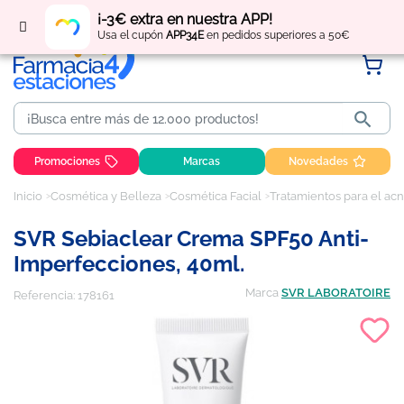
Regístrate
y obtén
puntos
por tus compras
¡-3€ extra en nuestra APP!
Usa el cupón
APP34E
en pedidos superiores a 50€

Promociones
Marcas
Novedades
Inicio
Cosmética y Belleza
Cosmética Facial
Tratamientos para el acn
SVR Sebiaclear Crema SPF50 Anti-
Imperfecciones, 40ml.
Marca
SVR LABORATOIRE
Referencia:
178161