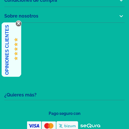

Condiciones de compra

Sobre nosotros
OPINIONES CLIENTES
¿Quieres más?
Pago seguro con