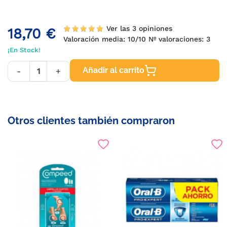
Ver las 3 opiniones
18,70 €
Valoración media:
10
/10 Nº valoraciones:
3
¡En Stock!
Añadir al carrito
-
+
Otros clientes también compraron