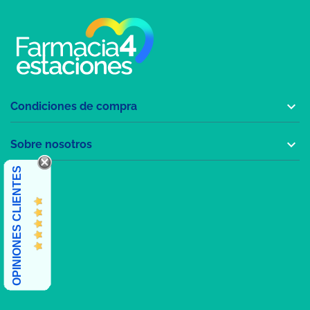

Condiciones de compra

Sobre nosotros
OPINIONES CLIENTES