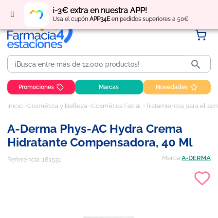
Regístrate
y obtén
puntos
por tus compras
¡-3€ extra en nuestra APP!
Usa el cupón
APP34E
en pedidos superiores a 50€

Promociones
Marcas
Novedades
Inicio
Cosmética y Belleza
Cosmética Facial
Tratamientos para el acn
A-Derma Phys-AC Hydra Crema
Hidratante Compensadora, 40 Ml
Marca
A-DERMA
Referencia:
181531