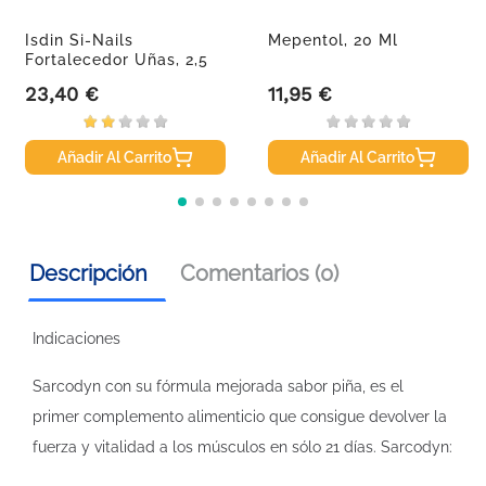
Isdin Si-Nails
Mepentol, 20 Ml
Fortalecedor Uñas, 2,5
Ml
23,40 €
11,95 €
Precio
Precio
Añadir Al Carrito
Añadir Al Carrito
Descripción
Comentarios (0)
Indicaciones
Sarcodyn con su fórmula mejorada sabor piña, es el
primer complemento alimenticio que consigue devolver la
fuerza y vitalidad a los músculos en sólo 21 días. Sarcodyn: