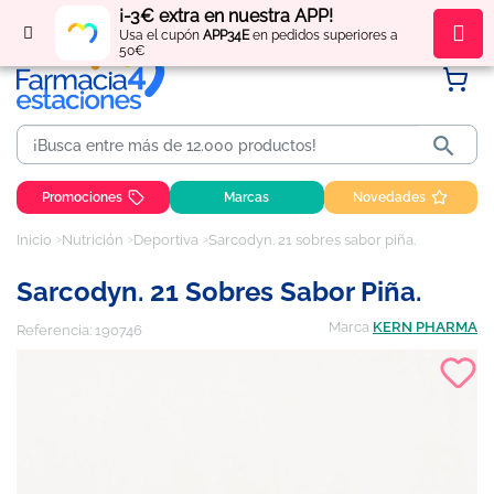
¡-3€ extra en nuestra APP!
Regístrate
y obtén
puntos
por tus compras
Usa el cupón
APP34E
en pedidos superiores a
50€

Promociones
Marcas
Novedades
Inicio
Nutrición
Deportiva
Sarcodyn. 21 sobres sabor piña.
Sarcodyn. 21 Sobres Sabor Piña.
Marca
KERN PHARMA
Referencia:
190746