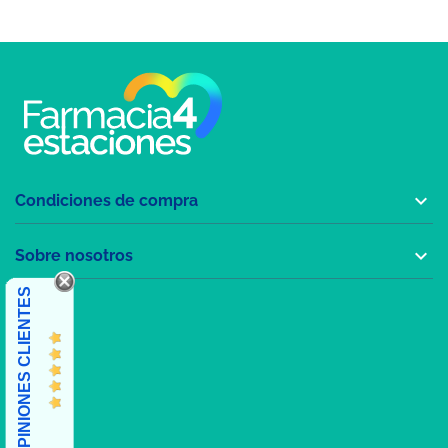

Condiciones de compra

Sobre nosotros
OPINIONES CLIENTES