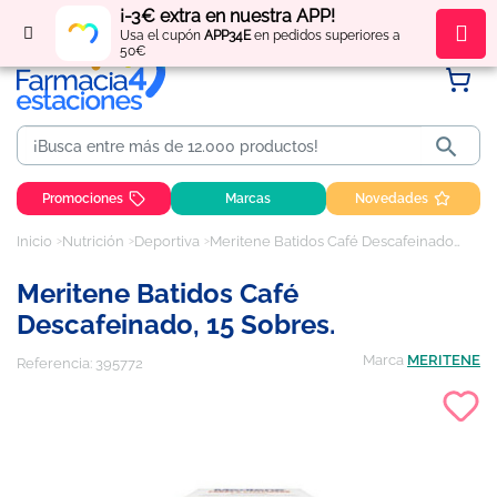
¡-3€ extra en nuestra APP!
Regístrate
y obtén
puntos
por tus compras
Usa el cupón
APP34E
en pedidos superiores a
50€

Promociones
Marcas
Novedades
Inicio
Nutrición
Deportiva
Meritene Batidos Café Descafeinado, 15 Sobres.
Meritene Batidos Café
Descafeinado, 15 Sobres.
Marca
MERITENE
Referencia:
395772