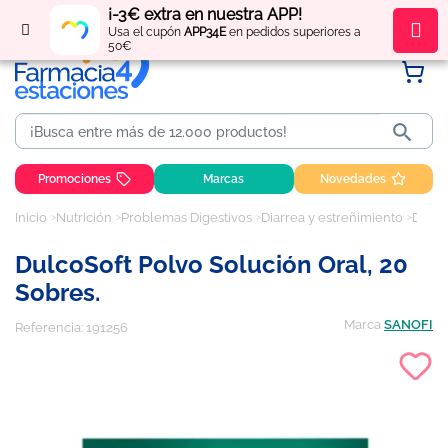
¡-3€ extra en nuestra APP!
Regístrate
y obtén
puntos
por tus compras
Usa el cupón
APP34E
en pedidos superiores a
50€

Promociones
Marcas
Novedades
Inicio
Nutrición
Problemas Digestivos
Diarrea y estreñimiento
DulcoSoft Polvo Solución Oral, 20 Sobres.
DulcoSoft Polvo Solución Oral, 20
Sobres.
Marca
SANOFI
Referencia:
191256