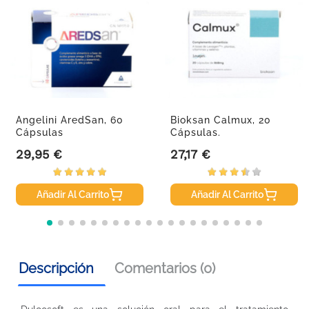
Angelini AredSan, 60
Bioksan Calmux, 20
Cápsulas
Cápsulas.
29,95 €
27,17 €
Precio
Precio
Añadir Al Carrito
Añadir Al Carrito
Descripción
Comentarios (0)