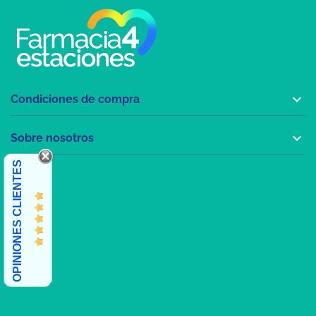

Condiciones de compra

Sobre nosotros
OPINIONES CLIENTES