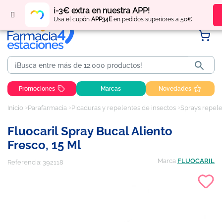
Regístrate
y obtén
puntos
por tus compras
¡-3€ extra en nuestra APP!
Usa el cupón
APP34E
en pedidos superiores a 50€

Promociones
Marcas
Novedades
Inicio
Parafarmacia
Picaduras y repelentes de insectos
Sprays repel
Fluocaril Spray Bucal Aliento
Fresco, 15 Ml
Marca
FLUOCARIL
Referencia:
392118