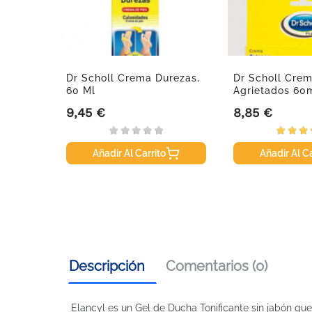
Dr Scholl Crema Durezas,
Dr Scholl Cre
60 Ml
Agrietados 60
9,45 €
8,85 €
Precio
Precio
Añadir Al Carrito
Añadir Al Ca
Descripción
Comentarios (0)
Elancyl es un Gel de Ducha Tonificante sin jabón que l