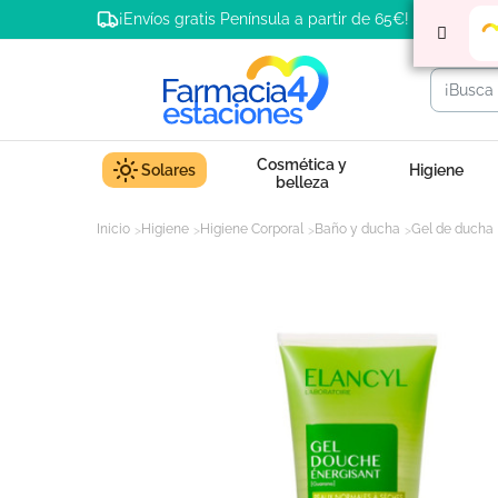
¡Envíos gratis Península a partir de 65€!
Cosmética y
Solares
Higiene
belleza
Inicio
Higiene
Higiene Corporal
Baño y ducha
Gel de ducha