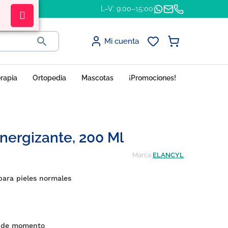
L–V: 9:00–15:00

Mi cuenta
erapia
Ortopedia
Mascotas
¡Promociones!
nergizante, 200 Ml
Marca
ELANCYL
para pieles normales
s de momento