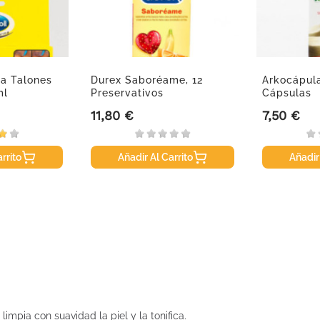
ma Talones
Durex Saboréame, 12
Arkocápula
ml
Preservativos
Cápsulas
11,80 €
7,50 €
Precio
Precio
rrito
Añadir Al Carrito
Añadir
impia con suavidad la piel y la tonifica.