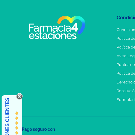
Condici
Condicion
Política d
Política d
Aviso Leg
Puntos d
Política d
Derecho d
Resolución
Formulari
OPINIONES CLIENTES
Pago seguro con